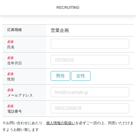
RECRUITING
応募職種
営業企画
必須
氏名
必須
生年月日
必須
男性
女性
性別
必須
メールアドレス
必須
電話番号
※お問い合わせにあたり、
個人情報の取扱い
を必ずご一読の上、同意いただけま
すようお願い致します