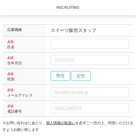
RECRUITING
応募職種
スイーツ販売スタッフ
必須
氏名
必須
生年月日
必須
男性
女性
性別
必須
メールアドレス
必須
電話番号
※お問い合わせにあたり、
個人情報の取扱い
を必ずご一読の上、同意いただけま
すようお願い致します