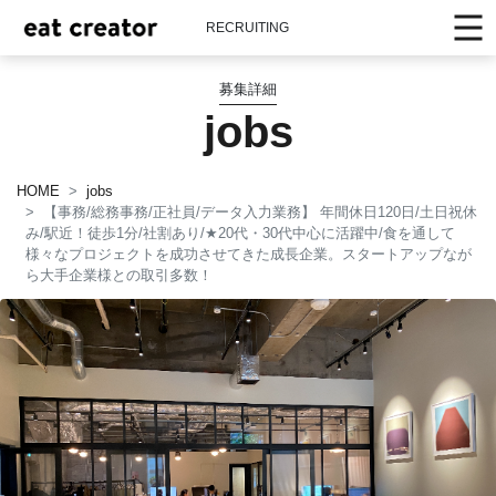
RECRUITING
募集詳細
jobs
HOME
jobs
【事務/総務事務/正社員/データ入力業務】 年間休日120日/土日祝休
み/駅近！徒歩1分/社割あり/
★
20代・30代中心に活躍中/食を通して
様々なプロジェクトを成功させてきた成長企業。スタートアップなが
ら大手企業様との取引多数！