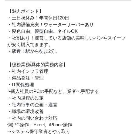
【魅力ポイント】
・土日祝休み！年間休日120日
・社内設備充実！ウォーターサーバーあり
・髪色自由、髪型自由、ネイルOK
・社割あり！運営している店舗の美味しいパンやスイーツ
が安く購入できます。
・駅近！駅から徒歩2分。
【総務業務/具体的業務内容】
・社内インフラ管理
・備品発注・管理
・IT関係処理
└新入社員のPCの手配など、業者へ手配する
・社内規程の改定
・社内行事の企画・運営
・職場の環境改善
・社内の問い合わせ対応
例)PC操作、Excel、iPhone操作
⇒システム保守業者とやり取り