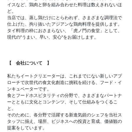
イスなど、鶏肉と卵を組み合わせた料理は数えきれないほ
ど。
当店では、蒸し鶏だけにとらわれず、さまざまな調理法で
仕上げた、拘り抜いたアジアンな鶏肉料理を提供します。
タイ料理の枠におさまらない、「虎ノ門の食堂」として、
現代の“うまい、早い、安心“をお届けします。
【 会社について 】
私たちイートクリエーターは、これまでにない新しいアプ
ローチで次世代の食文化創造に挑戦を続ける、フード・イ
ンキュベーターです。
食とフードホスピタリティの分野で、さまざまなパートナ
ーとともに文化とコンテンツ、そして仕組みをつくるこ
と。
そのために、各分野で活躍する新進気鋭のシェフを当社ス
タッフに揃え、場所、ビジネスへの投資と育成、価値観の
提案をしています。