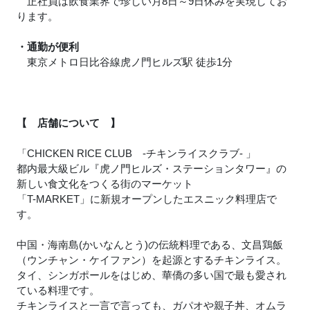
正社員は飲食業界で珍しい月8日～9日休みを実現してお
ります。
・通勤が便利
東京メトロ日比谷線虎ノ門ヒルズ駅 徒歩1分
【 店舗について 】
「CHICKEN RICE CLUB -チキンライスクラブ- 」
都内最大級ビル『虎ノ門ヒルズ・ステーションタワー』の
新しい食文化をつくる街のマーケット
「T-MARKET」に新規オープンしたエスニック料理店で
す。
中国・海南島(かいなんとう)の伝統料理である、文昌鶏飯
（ウンチャン・ケイファン）を起源とするチキンライス。
タイ、シンガポールをはじめ、華僑の多い国で最も愛され
ている料理です。
チキンライスと一言で言っても、ガパオや親子丼、オムラ