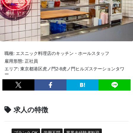
職種: エスニック料理店のキッチン・ホールスタッフ
雇用形態: 正社員
エリア: 東京都港区虎ノ門2-8虎ノ門ヒルズステーションタワ
ー
求人の特徴
ブランク OK
学歴不問
業界未経験者歓迎