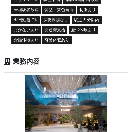
未経験者歓迎
髪型・髪色自由
制服あり
即日勤務 OK
深夜勤務なし
駅近 5 分以内
まかないあり
交通費支給
慶弔休暇あり
介護休暇あり
有給休暇あり
業務内容