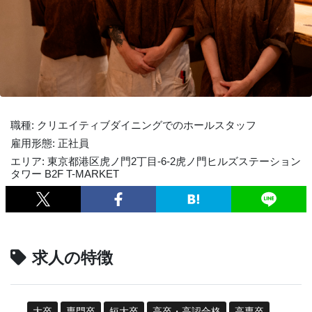
職種: クリエイティブダイニングでのホールスタッフ
雇用形態: 正社員
エリア: 東京都港区虎ノ門2丁目-6-2虎ノ門ヒルズステーション
タワー B2F T-MARKET
求人の特徴
大卒
専門卒
短大卒
高卒・高認合格
高専卒