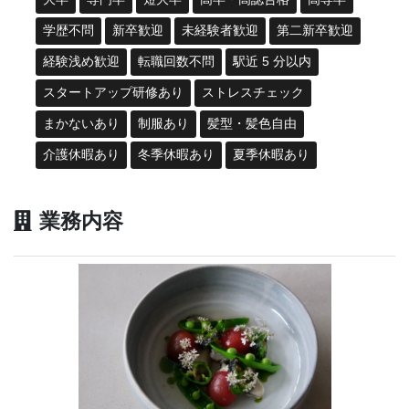
学歴不問
新卒歓迎
未経験者歓迎
第二新卒歓迎
経験浅め歓迎
転職回数不問
駅近 5 分以内
スタートアップ研修あり
ストレスチェック
まかないあり
制服あり
髪型・髪色自由
介護休暇あり
冬季休暇あり
夏季休暇あり
業務内容